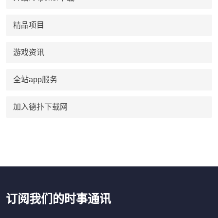
精品项目
游戏资讯
全站app服务
加入德扑下载网
订阅我们的时事通讯