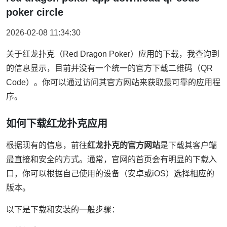
poker circle
2026-02-08 11:34:30
关于红龙扑克（Red Dragon Poker）应用的下载，我查询到
的信息显示，目前并没有一个统一的官方下载二维码（QR
Code）。你可以通过访问其官方网站来获取最可靠的应用程
序。
如何下载红龙扑克应用
根据现有的信息，前往
红龙扑克的官方网站
是下载其客户端
最直接和安全的方式。通常，官网的首页会有明显的下载入
口，你可以根据自己使用的设备（安卓或iOS）选择相应的
版本。
以下是下载和安装的一般步骤：