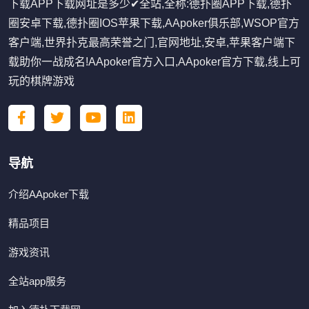
下载APP下载网址是多少✔全站,全称:德扑圈APP下载,德扑
圈安卓下载,德扑圈IOS苹果下载,AApoker俱乐部,WSOP官方
客户端,世界扑克最高荣誉之门,官网地址,安卓,苹果客户端下
载助你一战成名!AApoker官方入口,AApoker官方下载,线上可
玩的棋牌游戏
导航
介绍AApoker下载
精品项目
游戏资讯
全站app服务