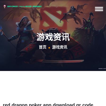
游戏资讯
首页
游戏资讯
red dragon poker app download qr code