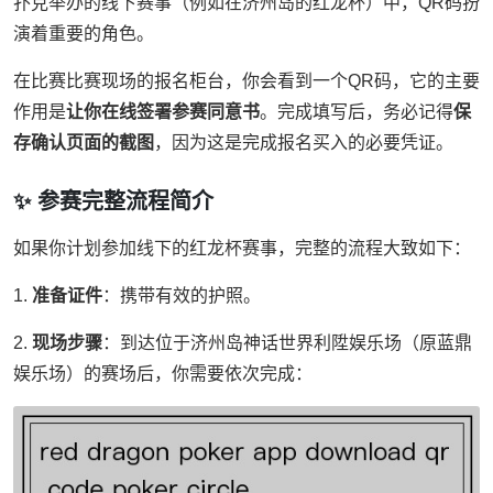
扑克举办的线下赛事（例如在济州岛的红龙杯）中，QR码扮
演着重要的角色。
在比赛比赛现场的报名柜台，你会看到一个QR码，它的主要
作用是
让你在线签署参赛同意书
。完成填写后，务必记得
保
存确认页面的截图
，因为这是完成报名买入的必要凭证。
✨ 参赛完整流程简介
如果你计划参加线下的红龙杯赛事，完整的流程大致如下：
1.
准备证件
：携带有效的护照。
2.
现场步骤
：到达位于济州岛神话世界利陞娱乐场（原蓝鼎
娱乐场）的赛场后，你需要依次完成：