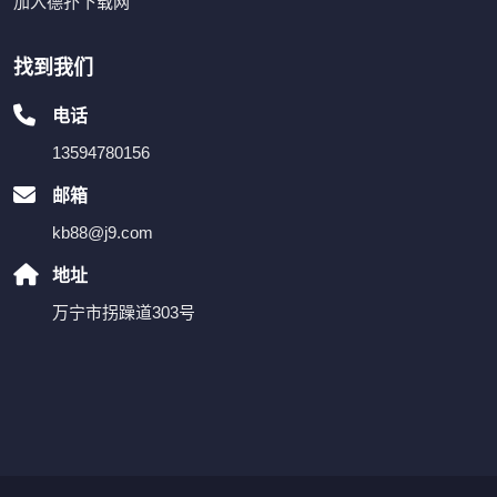
加入德扑下载网
找到我们
电话
13594780156
邮箱
kb88@j9.com
地址
万宁市拐躁道303号