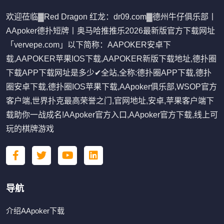
欢迎莅临▓Red Dragon 红龙：dr09.com▓德州牛仔俱乐部丨
AApoker德扑短牌丨奥马哈推推乐2026最新版官方下载网址
「vervepe.com」以下简称：AAPOKER安卓下
载,AAPOKER苹果IOS下载,AAPOKER新版下载地址,德扑圈
下载APP下载网址是多少✔全站,全称:德扑圈APP下载,德扑
圈安卓下载,德扑圈IOS苹果下载,AApoker俱乐部,WSOP官方
客户端,世界扑克最高荣誉之门,官网地址,安卓,苹果客户端下
载助你一战成名!AApoker官方入口,AApoker官方下载,线上可
玩的棋牌游戏
导航
介绍AApoker下载