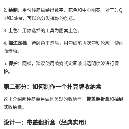
2.
绘制
：用勾线笔描绘出数字、花色和中心图案。对于J, Q,
K和Joker，可以充分发挥你的创意。
3.
上色
：用你选择的工具为图案上色。
4.
描边定稿
：待颜色干透后，用勾线笔再次勾勒轮廓，使画
面清晰。
5.
保护
：同样，建议使用喷雾式定画液或透明喷漆进行保
护。
第二部分：如何制作一个扑克牌收纳盒
这里介绍两种简单易做且美观的收纳盒：
带盖翻折盒
和
抽屉
式收纳盒
。
设计一：带盖翻折盒（经典实用）