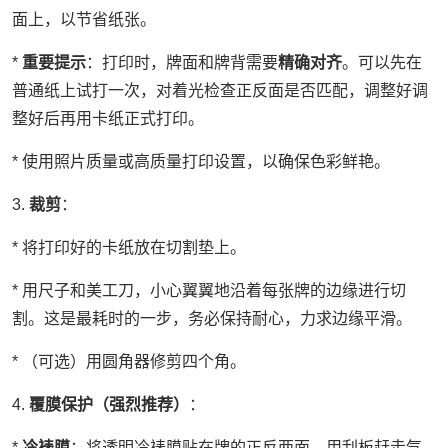
面上，以节省纸张。
*
重要提示
：打印时，牌面和牌背需要
精确对齐
。可以先在
普通纸上试打一次，对着光检查正反面是否匹配，调整好调
整好后再用卡纸正式打印。
* 使用照片质量或高质量打印设置，以确保色彩鲜艳。
3.
裁剪
：
* 将打印好的卡纸放在切割垫上。
* 用尺子和美工刀，小心翼翼地沿着每张牌的边缘进行切
割。这是最耗时的一步，务必保持耐心，力求边缘平滑。
* （可选）用圆角器修剪四个角。
4.
覆膜保护（强烈推荐）
：
*
冷裱膜
：将透明冷裱膜贴在牌的正反两面，用刮板赶走气