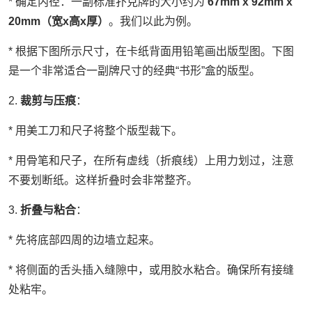
* 确定内径：一副标准扑克牌的大小约为
67mm x 92mm x
20mm（宽x高x厚）
。我们以此为例。
* 根据下图所示尺寸，在卡纸背面用铅笔画出版型图。下图
是一个非常适合一副牌尺寸的经典“书形”盒的版型。
2.
裁剪与压痕
：
* 用美工刀和尺子将整个版型裁下。
* 用骨笔和尺子，在所有虚线（折痕线）上用力划过，注意
不要划断纸。这样折叠时会非常整齐。
3.
折叠与粘合
：
* 先将底部四周的边墙立起来。
* 将侧面的舌头插入缝隙中，或用胶水粘合。确保所有接缝
处粘牢。