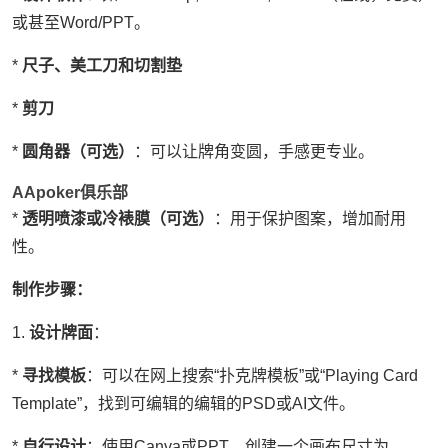
或甚至Word/PPT。
*
尺子、美工刀和切割垫
*
剪刀
*
圆角器（可选）
：可以让牌角变圆，手感更专业。
AApoker俱乐部
*
透明喷漆或冷裱膜（可选）
：用于保护图案，增加耐用
性。
制作步骤：
1.
设计牌面
：
*
寻找模板
：可以在网上搜索“扑克牌模板”或“Playing Card
Template”，找到可编辑的编辑的PSD或AI文件。
*
自行设计
：使用Canva或PPT，创建一个画布尺寸为