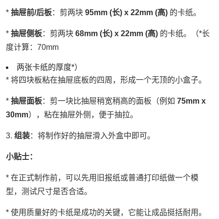
*
抽屉前/后板
：剪两块
95mm (长) x 22mm (高)
的卡纸。
*
抽屉侧板
：剪两块
68mm (长) x 22mm (高)
的卡纸。（*长
度计算：70mm
两张卡纸的厚度*）
* 将四块板粘在抽屉底板的四周，形成一个无顶的小盒子。
*
抽屉面板
：剪一块比抽屉稍宽稍高的面板（例如
75mm x
30mm
），粘在抽屉外侧，便于抽拉。
3.
组装
：将制作好的抽屉滑入外盒中即可。
小贴士：
* 在正式制作前，可以先用旧报纸或普通打印纸做一个模
型，测试尺寸是否合适。
* 使用质量好的卡纸是成功的关键，它能让成品挺括耐用。