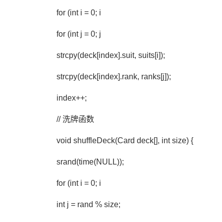
for (int i = 0; i
for (int j = 0; j
strcpy(deck[index].suit, suits[i]);
strcpy(deck[index].rank, ranks[j]);
index++;
// 洗牌函数
void shuffleDeck(Card deck[], int size) {
srand(time(NULL));
for (int i = 0; i
int j = rand % size;