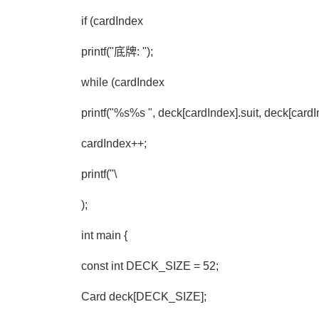
if (cardIndex
printf("底牌: ");
while (cardIndex
printf("%s%s ", deck[cardIndex].suit, deck[cardI
cardIndex++;
printf("\
);
int main {
const int DECK_SIZE = 52;
Card deck[DECK_SIZE];