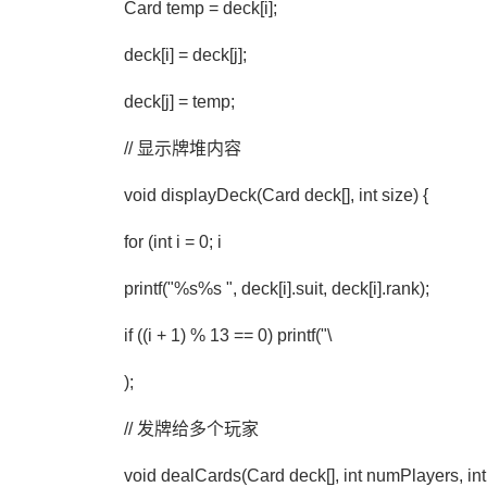
Card temp = deck[i];
deck[i] = deck[j];
deck[j] = temp;
// 显示牌堆内容
void displayDeck(Card deck[], int size) {
for (int i = 0; i
printf("%s%s ", deck[i].suit, deck[i].rank);
if ((i + 1) % 13 == 0) printf("\
);
// 发牌给多个玩家
void dealCards(Card deck[], int numPlayers, int