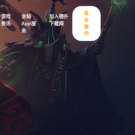
现
游戏
全站
加入德扑
在
资讯
App服
下载网
预
务
约