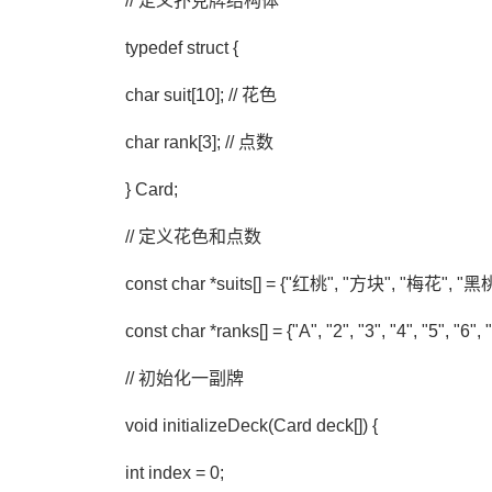
// 定义扑克牌结构体
typedef struct {
char suit[10]; // 花色
char rank[3]; // 点数
} Card;
// 定义花色和点数
const char *suits[] = {"红桃", "方块", "梅花", "黑桃
const char *ranks[] = {"A", "2", "3", "4", "5", "6", "
// 初始化一副牌
void initializeDeck(Card deck[]) {
int index = 0;