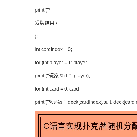
printf("\
发牌结果:\
);
int cardIndex = 0;
for (int player = 1; player
printf("玩家 %d: ", player);
for (int card = 0; card
printf("%s%s ", deck[cardIndex].suit, deck[cardI