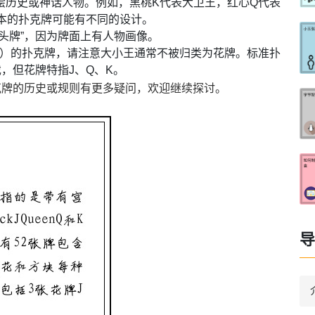
绘历史或神话人物。例如，黑桃K代表大卫王，红心Q代表
本的扑克牌可能有不同的设计。
头牌”，因为牌面上有人物画像。
er）的扑克牌，请注意大小王通常不被归类为花牌。标准扑
，但花牌特指J、Q、K。
克牌的历史或规则有更多疑问，欢迎继续探讨。
导