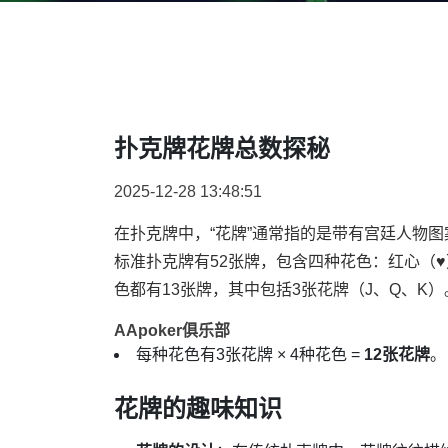
扑克牌花牌总数探秘
2025-12-28 13:48:51
在扑克牌中，“花牌”通常指的是带有宫廷人物图案的
标准扑克牌有52张牌，包含四种花色：红心（♥
色都有13张牌，其中包括3张花牌（J、Q、K
AApoker俱乐部
每种花色有3张花牌 × 4种花色 =
12张花牌
。
花牌的趣味知识