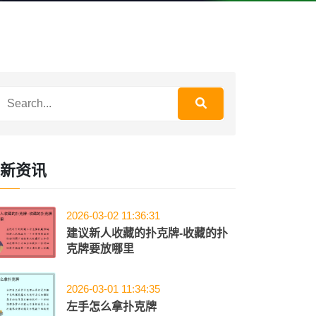
新资讯
2026-03-02 11:36:31
建议新人收藏的扑克牌-收藏的扑
克牌要放哪里
2026-03-01 11:34:35
左手怎么拿扑克牌