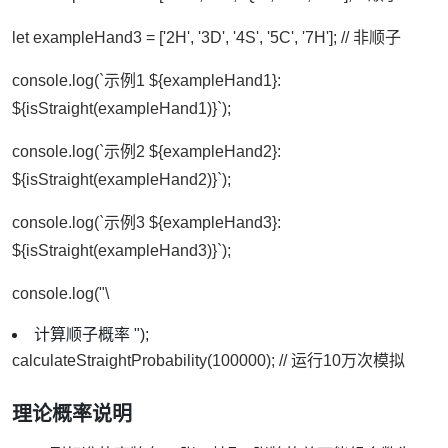
let exampleHand3 = ['2H', '3D', '4S', '5C', '7H']; // 非顺子
console.log(`示例1 ${exampleHand1}:
${isStraight(exampleHand1)}`);
console.log(`示例2 ${exampleHand2}:
${isStraight(exampleHand2)}`);
console.log(`示例3 ${exampleHand3}:
${isStraight(exampleHand3)}`);
console.log("\
计算顺子概率 ");
calculateStraightProbability(100000); // 运行10万次模拟
理论概率说明