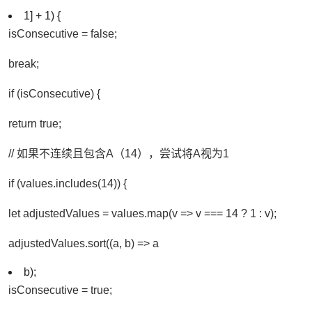
1] + 1) {
isConsecutive = false;
break;
if (isConsecutive) {
return true;
// 如果不连续且包含A（14），尝试将A视为1
if (values.includes(14)) {
let adjustedValues = values.map(v => v === 14 ? 1 : v);
adjustedValues.sort((a, b) => a
b);
isConsecutive = true;