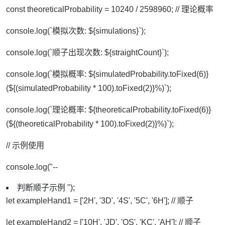
const theoreticalProbability = 10240 / 2598960; // 理论概率
console.log(`模拟次数: ${simulations}`);
console.log(`顺子出现次数: ${straightCount}`);
console.log(`模拟概率: ${simulatedProbability.toFixed(6)}
(${(simulatedProbability * 100).toFixed(2)}%)`);
console.log(`理论概率: ${theoreticalProbability.toFixed(6)}
(${(theoreticalProbability * 100).toFixed(2)}%)`);
// 示例使用
console.log("--
判断顺子示例 ");
let exampleHand1 = ['2H', '3D', '4S', '5C', '6H']; // 顺子
let exampleHand2 = ['10H', 'JD', 'QS', 'KC', 'AH']; // 顺子