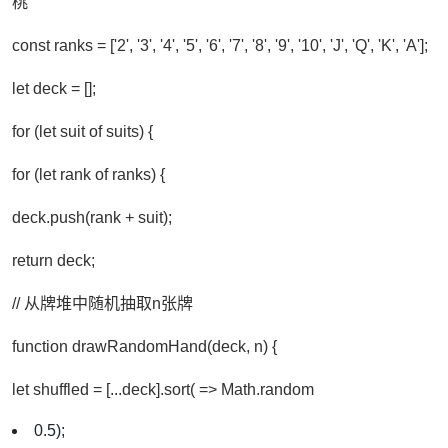
桃
const ranks = ['2', '3', '4', '5', '6', '7', '8', '9', '10', 'J', 'Q', 'K', 'A'];
let deck = [];
for (let suit of suits) {
for (let rank of ranks) {
deck.push(rank + suit);
return deck;
// 从牌堆中随机抽取n张牌
function drawRandomHand(deck, n) {
let shuffled = [...deck].sort( => Math.random
0.5);