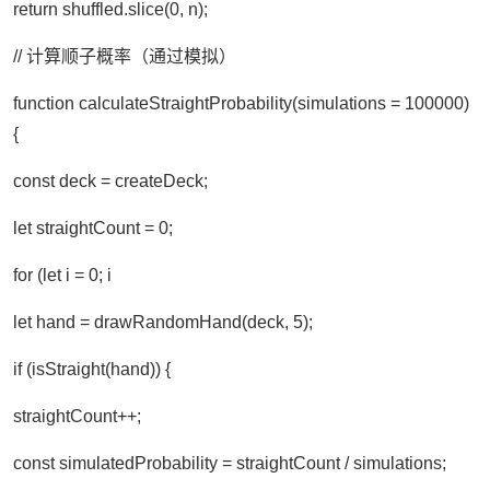
return shuffled.slice(0, n);
// 计算顺子概率（通过模拟）
function calculateStraightProbability(simulations = 100000)
{
const deck = createDeck;
let straightCount = 0;
for (let i = 0; i
let hand = drawRandomHand(deck, 5);
if (isStraight(hand)) {
straightCount++;
const simulatedProbability = straightCount / simulations;