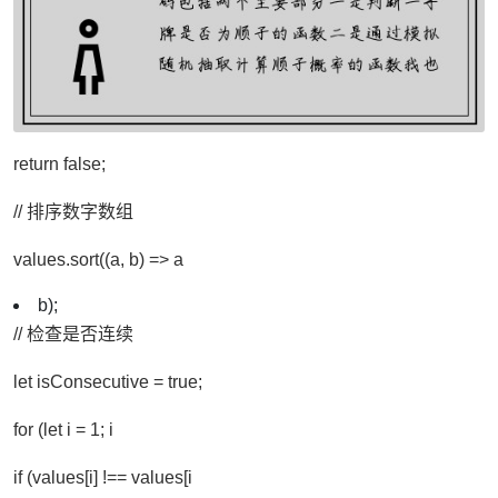
return false;
// 排序数字数组
values.sort((a, b) => a
b);
// 检查是否连续
let isConsecutive = true;
for (let i = 1; i
if (values[i] !== values[i