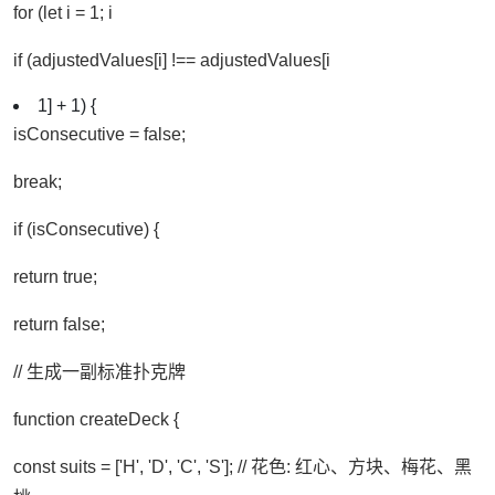
for (let i = 1; i
if (adjustedValues[i] !== adjustedValues[i
1] + 1) {
isConsecutive = false;
break;
if (isConsecutive) {
return true;
return false;
// 生成一副标准扑克牌
function createDeck {
const suits = ['H', 'D', 'C', 'S']; // 花色: 红心、方块、梅花、黑