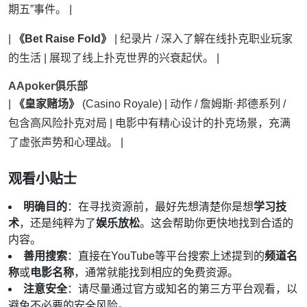
期五”事件。 |
|
《Bet Raise Fold》
| 纪录片 / 深入了解在线扑克职业玩家
的生活 | 展现了线上扑克世界的兴衰起伏。 |
AApoker俱乐部
|
《皇家赌场》
(Casino Royale) | 动作 / 詹姆斯·邦德系列 /
包含高风险扑克对局 | 电影中有精心设计的扑克场景，充满
了虚张声势和心理战。 |
观看小贴士
明确目的
：在寻找资源前，最好先想清楚你是想
学习技
术
，还是纯粹为了
娱乐放松
。这会帮助你更快地找到合适的
内容。
善用搜索
：直接在YouTube等平台搜索上述提到的
频道名
称
或
电影名称
，通常就能找到相应的免费资源。
注意安全
：请尽量通过官方或知名的第三方平台观看，以
避免不必要的安全风险。