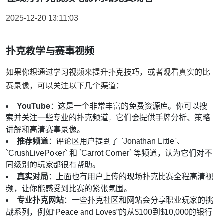
2025-12-20 13:11:03
扑克教学与赛事视频
如果你想通过学习视频来提升扑克技巧，或者观看真实的比
赛录像，可以关注以下几个渠道：
YouTube
：这是一个非常丰富的免费资源库。你可以搜
索并关注一些专业的扑克频道，它们会提供手牌分析、策略
讲解和高清赛事录像。
推荐频道
：评论区用户提到了 `Jonathan Little`、
`CrushLivePoker` 和 `Carrot Corner` 等频道，认为它们对不
同级别的玩家都很有帮助。
真实对局
：上面也有用户上传的现场扑克比赛全程高清视
频，让你能感受到比赛的紧张氛围。
专业扑克网站
：一些扑克社区和网站会分享职业玩家的挑
战系列，例如“Peace and Loves”的从$100到$10,000的银行