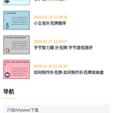
2026-02-28 11:34:39
小五张扑克牌顺序
2026-02-27 11:34:57
字节智力题 扑克牌;字节游戏测评
2026-02-26 11:34:24
如何制作扑克牌-如何制作扑克牌收纳盒
导航
介绍AApoker下载