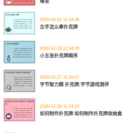
哪里
2026-03-01 11:34:35
左手怎么拿扑克牌
2026-02-28 11:34:39
小五张扑克牌顺序
2026-02-27 11:34:57
字节智力题 扑克牌;字节游戏测评
2026-02-26 11:34:24
如何制作扑克牌-如何制作扑克牌收纳盒