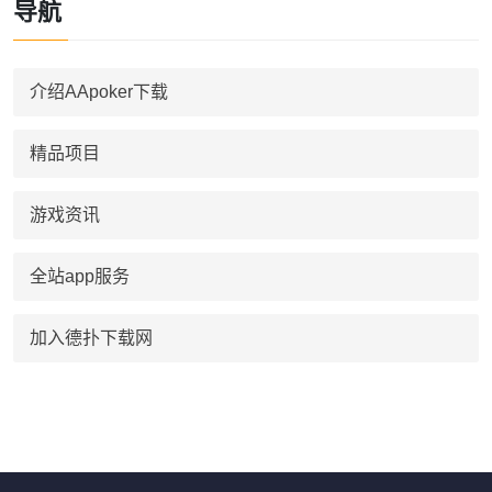
导航
介绍AApoker下载
精品项目
游戏资讯
全站app服务
加入德扑下载网