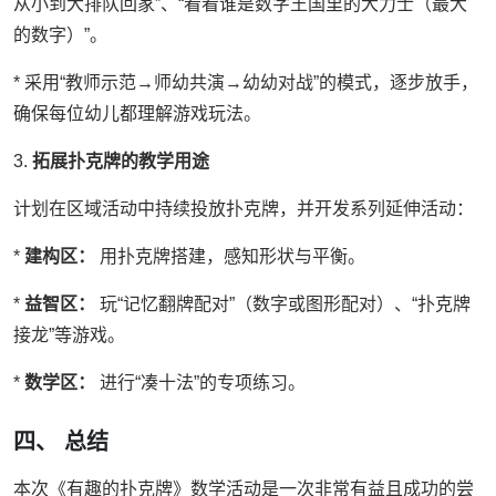
从小到大排队回家”、“看看谁是数字王国里的大力士（最大
的数字）”。
* 采用“教师示范→师幼共演→幼幼对战”的模式，逐步放手，
确保每位幼儿都理解游戏玩法。
3.
拓展扑克牌的教学用途
计划在区域活动中持续投放扑克牌，并开发系列延伸活动：
*
建构区：
用扑克牌搭建，感知形状与平衡。
*
益智区：
玩“记忆翻牌配对”（数字或图形配对）、“扑克牌
接龙”等游戏。
*
数学区：
进行“凑十法”的专项练习。
四、 总结
本次《有趣的扑克牌》数学活动是一次非常有益且成功的尝