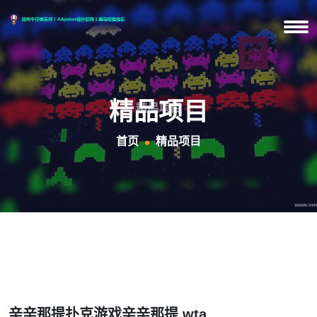
精品项目
首页
精品项目
辛辛那提扑克游戏辛辛那提 wta