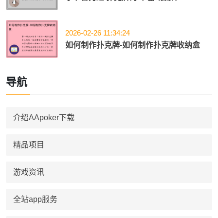
2026-02-26 11:34:24
如何制作扑克牌-如何制作扑克牌收纳盒
导航
介绍AApoker下载
精品项目
游戏资讯
全站app服务