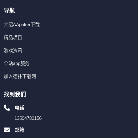
导航
介绍AApoker下载
精品项目
游戏资讯
全站app服务
加入德扑下载网
找到我们
电话
13594780156
邮箱