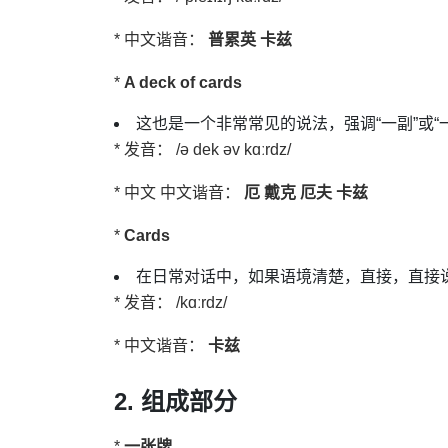
* 中文谐音：
普累英 卡兹
*
A deck of cards
这也是一个非常常见的说法，强调“一副”或“
* 发音： /ə dek əv kɑːrdz/
* 中文 中文谐音：
厄 戴克 厄夫 卡兹
*
Cards
在日常对话中，如果语境清楚，直接，直接说 "
* 发音： /kɑːrdz/
* 中文谐音：
卡兹
2. 组成部分
*
一张牌