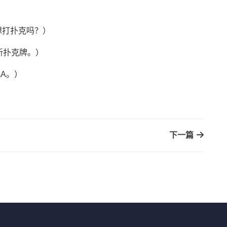
你想打扑克吗？）
副新扑克牌。）
桃A。）
下一篇