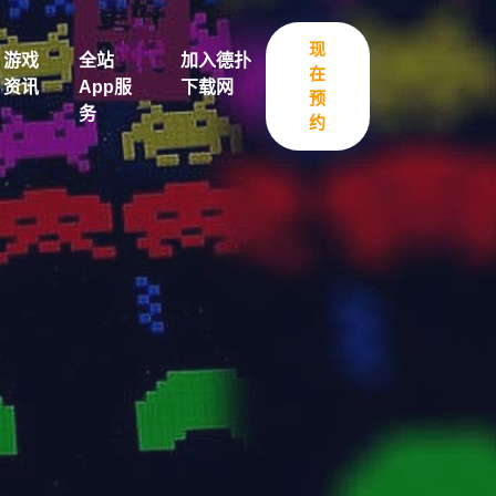
现
游戏
全站
加入德扑
在
资讯
App服
下载网
预
务
约