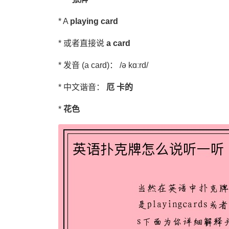
* A
playing card
* 或者直接说
a card
* 发音 (a card)： /ə kɑːrd/
* 中文谐音：
厄 卡的
*
花色