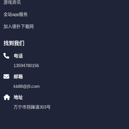
游戏资讯
全站app服务
加入德扑下载网
找到我们
电话
13594780156
邮箱
kb88@j9.com
地址
万宁市拐躁道303号