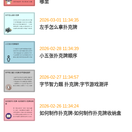
哪里
2026-03-01 11:34:35
左手怎么拿扑克牌
2026-02-28 11:34:39
小五张扑克牌顺序
2026-02-27 11:34:57
字节智力题 扑克牌;字节游戏测评
2026-02-26 11:34:24
如何制作扑克牌-如何制作扑克牌收纳盒