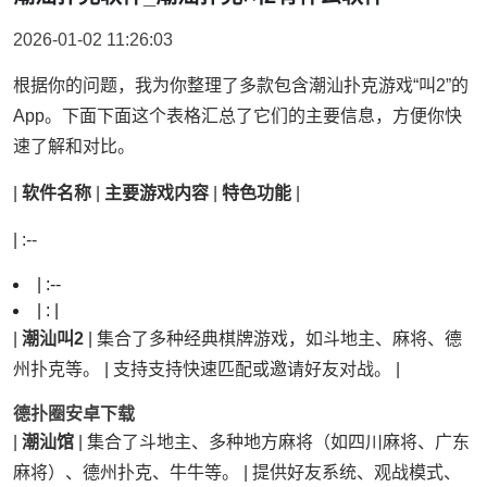
2026-01-02 11:26:03
根据你的问题，我为你整理了多款包含潮汕扑克游戏“叫2”的
App。下面下面这个表格汇总了它们的主要信息，方便你快
速了解和对比。
|
软件名称
|
主要游戏内容
|
特色功能
|
| :--
| :--
| : |
|
潮汕叫2
| 集合了多种经典棋牌游戏，如斗地主、麻将、德
州扑克等。 | 支持支持快速匹配或邀请好友对战。 |
德扑圈安卓下载
|
潮汕馆
| 集合了斗地主、多种地方麻将（如四川麻将、广东
麻将）、德州扑克、牛牛等。 | 提供好友系统、观战模式、