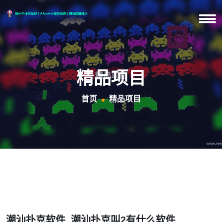
精品项目
首页
精品项目
潮汕扑克软件_潮汕扑克叫2有什么软件