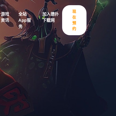
现
游戏
全站
加入德扑
在
资讯
App服
下载网
预
务
约