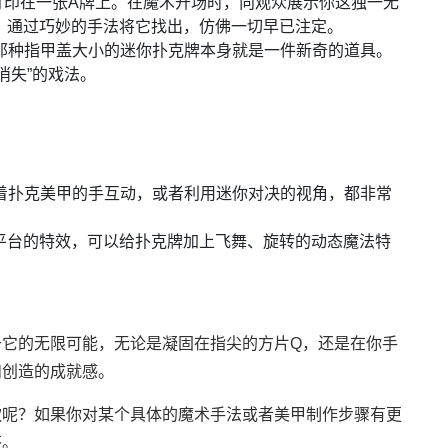
打印在一张A牌上。在魔术开场时，向观众展示你这独一无
尾，通过巧妙的手法将它找出，仿佛一切早已注定。
那种指甲盖大小的迷你扑克牌本身就是一件新奇的道具。
消失”的戏法。
：
着扑克美甲的手互动，或者利用迷你对决的视角，都非常
频平台的特效，可以给扑克牌加上飞舞、旋转的动态魔法特
于它的无限可能，无论是凝固在指尖的方片Q，还是在你手
和创造的成就感。
款呢？如果你对某个具体的魔术手法或者美甲制作步骤有更
答。