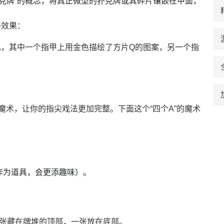
克牌”的概念，将真正微型的扑克牌或其碎片镶嵌在甲面，
终效果：
色，其中一个指甲上用金色描绘了方片Q的图案，另一个指
）
魔术，让你的指尖戏法更加完整。下面这个“四个A”的魔术
 作为道具，会更添趣味）。
三张藏在牌堆的顶部，一张放在底部。