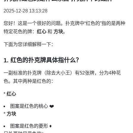
2025-12-28 13:13:28
您好！这是一个很好的问题。扑克牌中“红色的”指的是两种
特定花色的牌：
红心
和
方块
。
下面为您详细解释一下：
1. 红色的扑克牌具体指什么？
一副标准的扑克牌（除去大小王）有52张牌，分为4种花
色。其中两种是红色的：
*
红心
图案是红色的桃心 ❤️
*
方块
图案是红色的菱形 ♦️