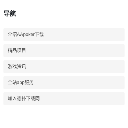
导航
介绍AApoker下载
精品项目
游戏资讯
全站app服务
加入德扑下载网