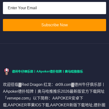
Subscribe Now
欢迎莅临▓Red Dragon 红龙：dr09.com▓德州牛仔俱乐部丨
AApoker德扑短牌丨奥马哈推推乐2026最新版官方下载网址
「vervepe.com」以下简称：AAPOKER安卓下
载,AAPOKER苹果IOS下载,AAPOKER新版下载地址,德扑圈