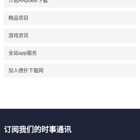
介绍AApoker下载
精品项目
游戏资讯
全站app服务
加入德扑下载网
订阅我们的时事通讯