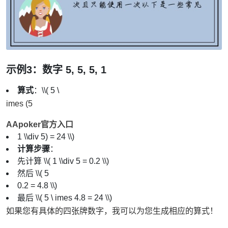
示例3：数字 5, 5, 5, 1
算式
：\\( 5 \
imes (5
AApoker官方入口
1 \\div 5) = 24 \\)
计算步骤
：
先计算 \\( 1 \\div 5 = 0.2 \\)
然后 \\( 5
0.2 = 4.8 \\)
最后 \\( 5 \ imes 4.8 = 24 \\)
如果您有具体的四张牌数字，我可以为您生成相应的算式！