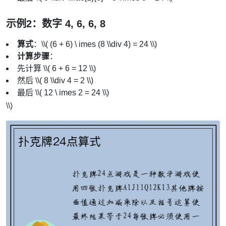
示例2：数字 4, 6, 6, 8
算式
：\\( (6 + 6) \ imes (8 \\div 4) = 24 \\)
计算步骤
：
先计算 \\( 6 + 6 = 12 \\)
然后 \\( 8 \\div 4 = 2 \\)
最后 \\( 12 \ imes 2 = 24 \\)
\\)