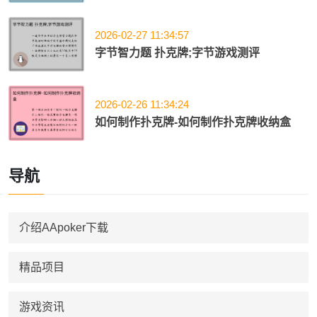
2026-02-27 11:34:57
字节智力题 扑克牌;字节游戏测评
2026-02-26 11:34:24
如何制作扑克牌-如何制作扑克牌收纳盒
导航
介绍AApoker下载
精品项目
游戏资讯