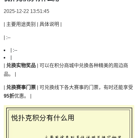
2025-12-22 13:51:45
| 主要用途类别 | 具体说明 |
| :--
| :--
|
|
兑换实物奖品
| 可以在积分商城中兑换各种精美的周边商
品。 |
|
兑换赛事门票
| 可兑换线下各大赛事的门票，有时还能享受
95折
优惠。 |