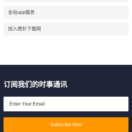
全站app服务
加入德扑下载网
订阅我们的时事通讯
Subscribe Now