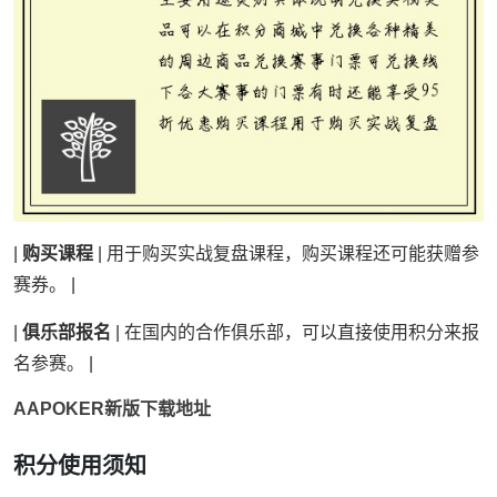
|
购买课程
| 用于购买实战复盘课程，购买课程还可能获赠参
赛券。 |
|
俱乐部报名
| 在国内的合作俱乐部，可以直接使用积分来报
名参赛。 |
AAPOKER新版下载地址
积分使用须知