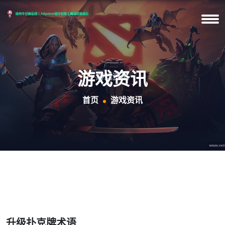
游戏资讯
首页
游戏资讯
升级扑克牌术语