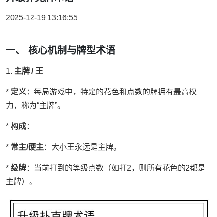
2025-12-19 13:16:55
一、 核心机制与牌型术语
1.
主牌 / 王
*
定义
：每局游戏中，特定的花色和点数的牌拥有最高权
力，称为“主牌”。
*
构成
：
*
常主/硬主
：大小王永远是主牌。
*
级牌
：当前打到的等级点数（如打2，则所有花色的2都是
主牌）。