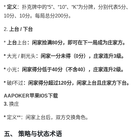
*
定义
：扑克牌中的“5”、“10”、“K”为分牌，分别代表5分、
10分、10分。每局总分200分。
2.
上台 / 下台
*
上台
上台
：闲家捡满80分，即可在下一局成为庄家方。
*
大光 / 剃光头
：闲家一分未得（0分），庄家连升3级。
*
小光
：闲家得分低于40分（不含40），庄家连升2级。
*
破
/
不过
：闲家得分超过120分，闲家上台且庄家方下台。
AAPOKER苹果IOS下载
3.
换庄
*
定义**：闲家上台后，双方交换角色。
五、 策略与状态术语