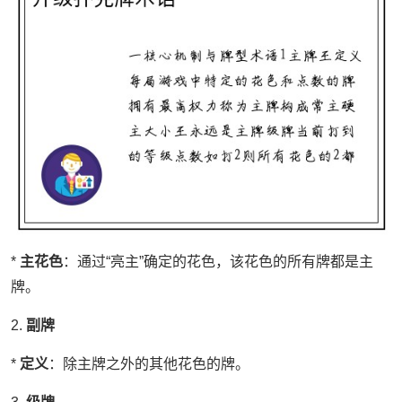
*
主花色
：通过“亮主”确定的花色，该花色的所有牌都是主
牌。
2.
副牌
*
定义
：除主牌之外的其他花色的牌。