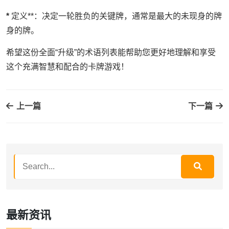
*
定义**：决定一轮胜负的关键牌，通常是最大的未现身的牌
身的牌。
希望这份全面“升级”的术语列表能帮助您更好地理解和享受
这个充满智慧和配合的卡牌游戏！
上一篇
下一篇
最新资讯