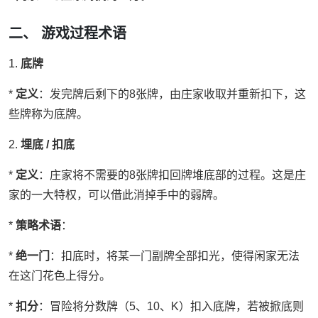
二、 游戏过程术语
1.
底牌
*
定义
：发完牌后剩下的8张牌，由庄家收取并重新扣下，这
些牌称为底牌。
2.
埋底 / 扣底
*
定义
：庄家将不需要的8张牌扣回牌堆底部的过程。这是庄
家的一大特权，可以借此消掉手中的弱牌。
*
策略术语
：
*
绝一门
：扣底时，将某一门副牌全部扣光，使得闲家无法
在这门花色上得分。
*
扣分
：冒险将分数牌（5、10、K）扣入底牌，若被掀底则