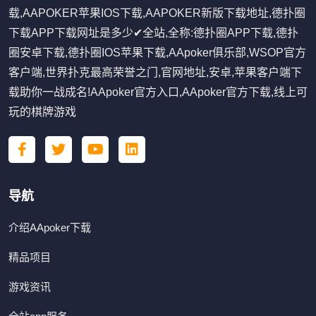
载,AAPOKER苹果IOS下载,AAPOKER新版下载地址,德扑圈
下载APP下载网址是多少✔全站,全称:德扑圈APP下载,德扑
圈安卓下载,德扑圈IOS苹果下载,AApoker俱乐部,WSOP官方
客户端,世界扑克最高荣誉之门,官网地址,安卓,苹果客户端下
载助你一战成名!AApoker官方入口,AApoker官方下载,线上可
玩的棋牌游戏
导航
介绍AApoker下载
精品项目
游戏资讯