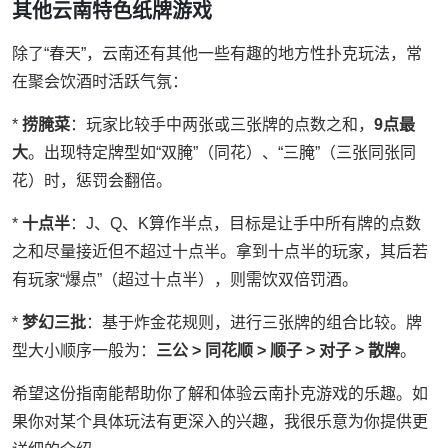
其他云南特色纸牌游戏
除了“春天”，云南还有其他一些有趣的地方性扑克玩法，常
在聚会饮酒时活跃气氛：
*
捞腌菜
：玩家比较手中两张或三张牌的点数之和，
9点最
大
。出现特定牌型如“双腌”（同花）、“三腌”（三张同张同
花）时，惩罚会翻倍。
*
十点半
：J、Q、K算作半点，目标是让手中所有牌的点数
之和尽量接近但不超过十点半。拿到十点半的玩家，其后若
有玩家“爆点”（超过十点半），则需饮双倍罚酒。
*
梦幻三批
：基于炸金花规则，进行三张牌的组合比较。牌
型大小顺序一般为：
三公 > 同花顺 > 顺子 > 对子 > 散牌
。
希望这份指南能帮助你了解和体验云南扑克游戏的乐趣。如
果你对某个具体玩法有更深入的兴趣，我很乐意为你提供更