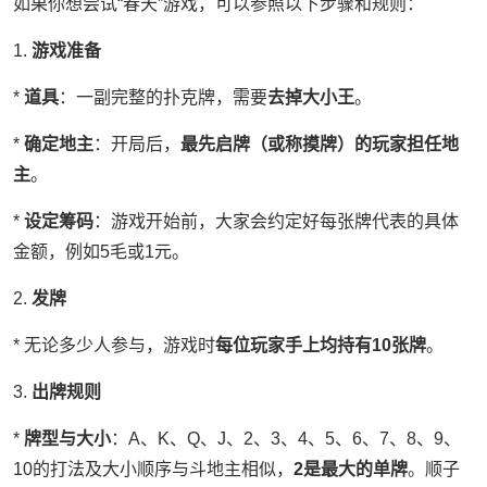
如果你想尝试“春天”游戏，可以参照以下步骤和规则：
1.
游戏准备
*
道具
：一副完整的扑克牌，需要
去掉大小王
。
*
确定地主
：开局后，
最先启牌（或称摸牌）的玩家担任地
主
。
*
设定筹码
：游戏开始前，大家会约定好每张牌代表的具体
金额，例如5毛或1元。
2.
发牌
* 无论多少人参与，游戏时
每位玩家手上均持有10张牌
。
3.
出牌规则
*
牌型与大小
：A、K、Q、J、2、3、4、5、6、7、8、9、
10的打法及大小顺序与斗地主相似，
2是最大的单牌
。顺子