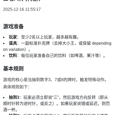
2025-12-16 11:55:17
游戏准备
玩家
：至少2名以上玩家，越多越有趣。
道具
：一副标准扑克牌（去掉大小王，或保留 depending
on variation）。
饮料
：每位玩家准备自己的饮料（如啤酒、果汁等）。
基本规则
游戏的核心是当抽到数字3、7或8的牌时，触发特殊动作。
具体规则如下：
抽到3
：玩家必须立即说“三”，然后游戏方向反转（即从
顺时针转为逆时针，或反之）。如果玩家说错或延迟，则罚
酒一杯。