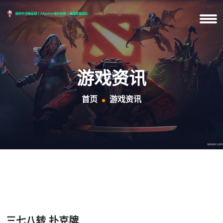
游戏资讯
首页
游戏资讯
三七八转 扑克牌