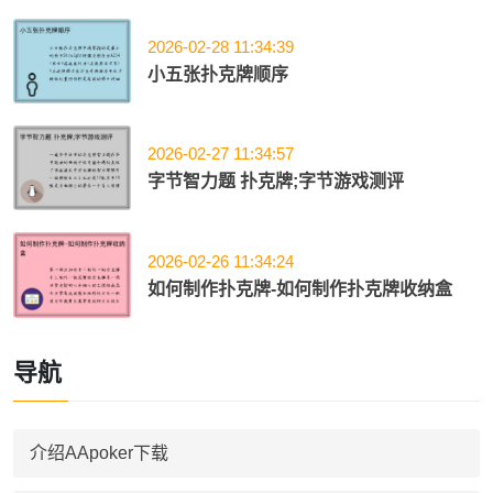
2026-02-28 11:34:39
小五张扑克牌顺序
2026-02-27 11:34:57
字节智力题 扑克牌;字节游戏测评
2026-02-26 11:34:24
如何制作扑克牌-如何制作扑克牌收纳盒
导航
介绍AApoker下载