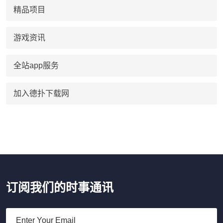
精品项目
游戏资讯
全站app服务
加入德扑下载网
订阅我们的时事通讯