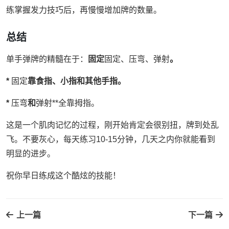
练掌握发力技巧后，再慢慢增加牌的数量。
总结
单手弹牌的精髓在于：
固定
固定、压弯、弹射
。
*
固定
靠食指、小指和其他手指。
*
压弯
和
弹射**全靠拇指。
这是一个肌肉记忆的过程，刚开始肯定会很别扭，牌到处乱
飞。不要灰心，每天练习10-15分钟，几天之内你就能看到
明显的进步。
祝你早日练成这个酷炫的技能！
上一篇
下一篇