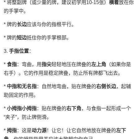
* 将整副牌（或少量的牌，建议初学用10-15张）
横着
放在你
的手掌中。
* 牌的
长边
应该与你的指根平行。
* 牌的
短边
抵住你的手掌根部。
3.
手指位置
：
*
食指
：弯曲，用
指尖
轻轻地压在牌叠的
左上角
（如果你是
右手）。它的作用是稳定牌叠，防止所有牌都飞出去。
*
中指和无名指
：自然地弯曲，贴在牌叠的
右侧长边
，起辅
助固定的作用。
*
小拇指小拇指
：贴在牌叠的
右下角
，与食指一起形成一个
“夹子”，防止牌侧滑。
*
拇指
：这是
动力源
！让它！让它自然地放在牌叠的
左下