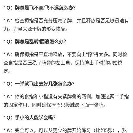
*
Q：牌总是飞不高/飞不远怎么办？
*
A
：检查拇指是否充分压弯了牌，并且释放是否足够迅速有
力。力量来源于牌的形变恢复。
*
Q：牌总是乱转/翻滚怎么办？
*
A
：确保拇指是平直地释放，不要向上“撩”得太多。同时检
查食指是否压稳了牌叠的左上角，保持牌出手时的初始稳
定。
*
Q：一弹就飞出去好几张怎么办？
*
A
：你的食指和小指没有夹紧牌叠的两侧。加强这两个手指
的固定作用，同时确保拇指只接触最下面一张牌。
*
Q：手小的人能学会吗？
*
A
：完全可以。可以从更少的牌开始练习（比如5张），熟