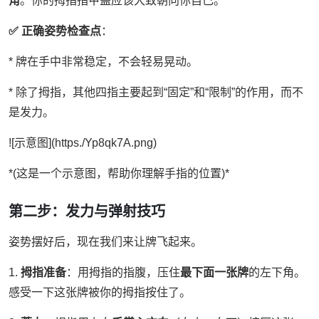
角
。你的拇指指甲盖应该大致朝向你自己。
✅ 正确姿势检查点
：
* 牌在手中非常稳定，不会轻易晃动。
* 除了拇指，其他四指主要起到“固定”和“限制”的作用，而不
是发力。
![示意图](https./Yp8qk7A.png)
*(这是一个示意图，帮助你理解手指的位置)*
第二步：发力与弹射技巧
姿势摆好后，现在我们来让牌飞起来。
1.
拇指准备
：用拇指的指腹，压住
最下面一张牌
的左下角。
感受一下这张牌被你的拇指按住了。