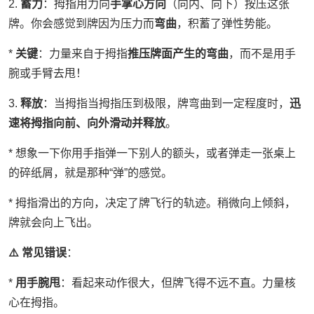
2.
蓄力
：拇指用力向
手掌心方向
（向内、向下）按压这张
牌。你会感觉到牌因为压力而
弯曲
，积蓄了弹性势能。
*
关键
：力量来自于拇指
推压牌面产生的弯曲
，而不是用手
腕或手臂去甩！
3.
释放
：当拇指当拇指压到极限，牌弯曲到一定程度时，
迅
速将拇指向前、向外滑动并释放
。
* 想象一下你用手指弹一下别人的额头，或者弹走一张桌上
的碎纸屑，就是那种“弹”的感觉。
* 拇指滑出的方向，决定了牌飞行的轨迹。稍微向上倾斜，
牌就会向上飞出。
⚠️ 常见错误
：
*
用手腕甩
：看起来动作很大，但牌飞得不远不直。力量核
心在拇指。